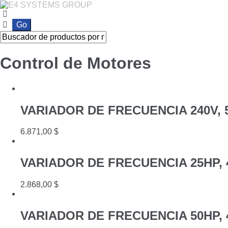
Ir
Ir
a
al
la
contenido
navegación
Control de Motores
VARIADOR DE FRECUENCIA 240V, 50
6.871,00
$
VARIADOR DE FRECUENCIA 25HP, 
2.868,00
$
VARIADOR DE FRECUENCIA 50HP, 