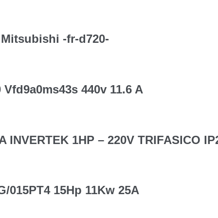
Mitsubishi -fr-d720-
0 Vfd9a0ms43s 440v 11.6 A
 INVERTEK 1HP – 220V TRIFASICO I
1G/015PT4 15Hp 11Kw 25A