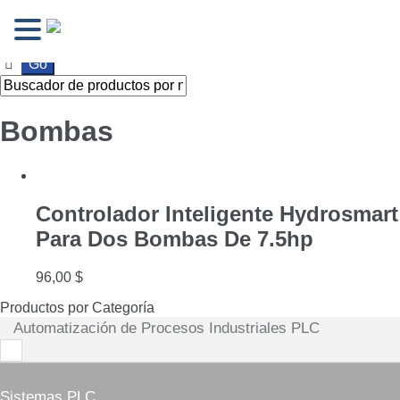
Ir
Ir
a
al
la
contenido
navegación
Bombas
Controlador Inteligente Hydrosmart
Para Dos Bombas De 7.5hp
96,00
$
Productos por Categoría
Automatización de Procesos Industriales PLC
Sistemas PLC