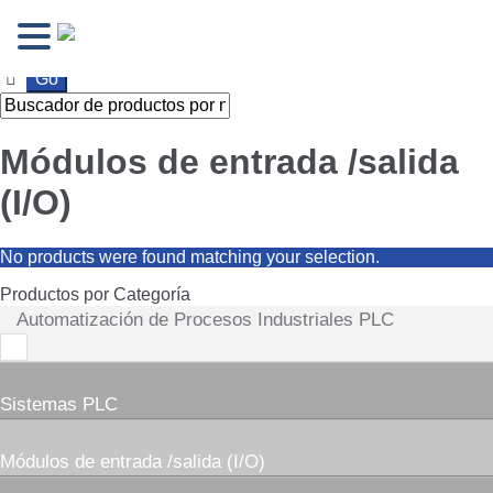
Ir
Ir
a
al
la
contenido
navegación
Módulos de entrada /salida
(I/O)
No products were found matching your selection.
Productos por Categoría
Automatización de Procesos Industriales PLC
Sistemas PLC
Módulos de entrada /salida (I/O)