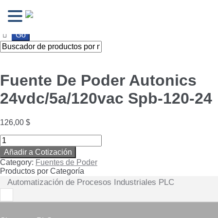
Ir
Ir
a
al
la
contenido
navegación
Fuente De Poder Autonics
24vdc/5a/120vac Spb-120-24
126,00
$
Fuente
De
Añadir a Cotización
Poder
Category:
Fuentes de Poder
Autonics
Productos por Categoría
24vdc/5a/120vac
Automatización de Procesos Industriales PLC
Spb-
120-
24
quantity