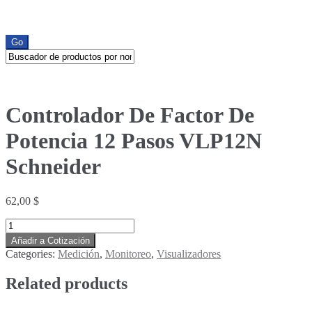
Ir
Ir
a
al
la
contenido
navegación
Controlador De Factor De
Potencia 12 Pasos VLP12N
Schneider
62,00
$
Controlador
De
Añadir a Cotización
Factor
Categories:
Medición
,
Monitoreo
,
Visualizadores
De
Potencia
Related products
12
Pasos
VLP12N