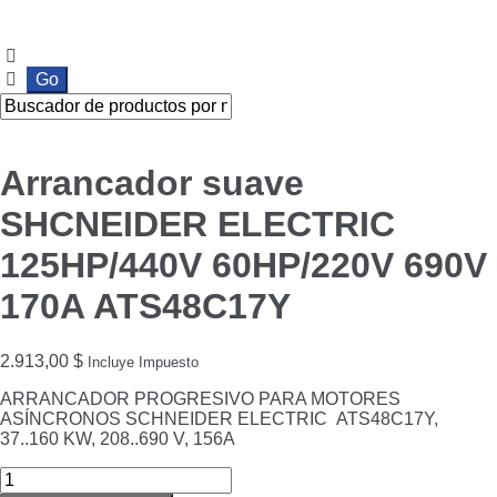
Ir
Ir
a
al
la
contenido
navegación
Arrancador suave
SHCNEIDER ELECTRIC
125HP/440V 60HP/220V 690V
170A ATS48C17Y
2.913,00
$
Incluye Impuesto
ARRANCADOR PROGRESIVO PARA MOTORES
ASÍNCRONOS SCHNEIDER ELECTRIC ATS48C17Y,
37..160 KW, 208..690 V, 156A
Arrancador
suave