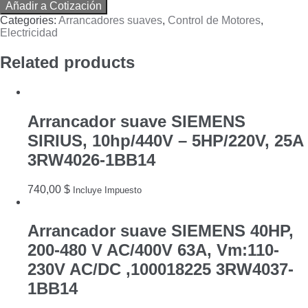
Añadir a Cotización
SHCNEIDER
Categories:
Arrancadores suaves
,
Control de Motores
,
ELECTRIC
Electricidad
125HP/440V
60HP/220V
Related products
690V
170A
ATS48C17Y
quantity
Arrancador suave SIEMENS
SIRIUS, 10hp/440V – 5HP/220V, 25A
3RW4026-1BB14
740,00
$
Incluye Impuesto
Arrancador suave SIEMENS 40HP,
200-480 V AC/400V 63A, Vm:110-
230V AC/DC ,100018225 3RW4037-
1BB14