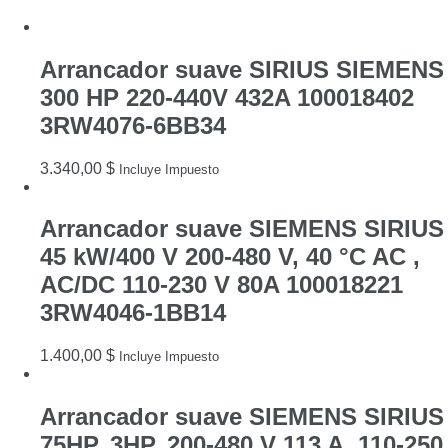
Hp
400A
quantity
Arrancador suave SIRIUS SIEMENS
300 HP 220-440V 432A 100018402
3RW4076-6BB34
3.340,00
$
Incluye Impuesto
Arrancador suave SIEMENS SIRIUS
45 kW/400 V 200-480 V, 40 °C AC ,
AC/DC 110-230 V 80A 100018221
3RW4046-1BB14
1.400,00
$
Incluye Impuesto
Arrancador suave SIEMENS SIRIUS
75HP, 3HP, 200-480 V 113 A, 110-250