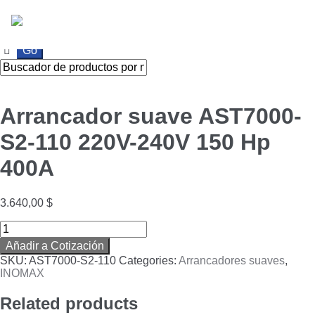
Ir
Ir
a
al
la
contenido
navegación
Arrancador suave AST7000-
S2-110 220V-240V 150 Hp
400A
3.640,00
$
Arrancador
suave
Añadir a Cotización
AST7000-
SKU:
AST7000-S2-110
Categories:
Arrancadores suaves
,
S2-
INOMAX
110
220V-
Related products
240V
150